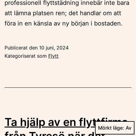
professionell flyttstädning innebär inte bara
att lämna platsen ren; det handlar om att
föra in en känsla av ny början i bostaden.
Publicerat den
10 juni, 2024
Kategoriserat som
Flytt
Ta hjälp av en flyttfirma
Mörkt läge:
från Tyresö när det