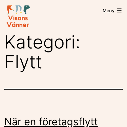
Hoppa
Visansvanner
Meny
till
innehåll
Kategori:
Flytt
När en företagsflytt