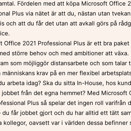
amtal. Fördelen med att köpa Microsoft Office 
onal Plus via nätet är att du, nästan utan tvekan,
ris och att du får det utan att avkall görs på råd
ice.
t Office 2021 Professional Plus är ett bra paket 
med större behov och med ambitioner att växa. 
ram som möjliggör distansarbete och som talar ti
människans krav på en mer flexibel arbetsplats
du arbeta idag? Ska du sitta In-House, hos kund e
 jobbet från det egna hemmet? Med Microsoft 
fessional Plus så spelar det ingen roll varifrån 
 du får jobbet gjort och du har alltid ett tätt s
 kollegor, oavsett var i världen dessa befinner 