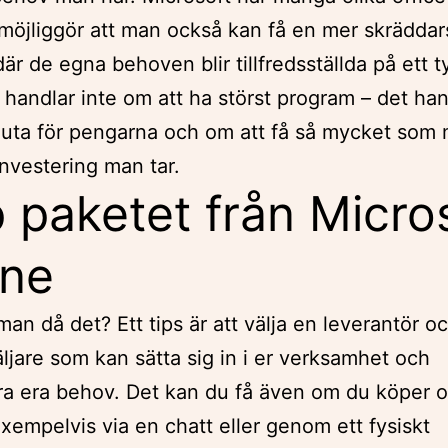
möjliggör att man också kan få en mer skrädda
är de egna behoven blir tillfredsställda på ett t
t handlar inte om att ha störst program – det ha
aluta för pengarna och om att få så mycket som 
investering man tar.
 paketet från Micro
ine
man då det? Ett tips är att välja en leverantör o
äljare som kan sätta sig in i er verksamhet och
era era behov. Det kan du få även om du köper o
xempelvis via en chatt eller genom ett fysiskt