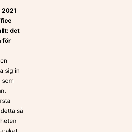
e 2021
ffice
llt: det
 för
 en
a sig in
t som
ån.
rsta
 detta så
mheten
e-paket