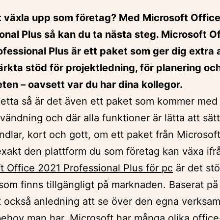
t växla upp som företag? Med Microsoft Offic
onal Plus så kan du ta nästa steg. Microsoft O
fessional Plus är ett paket som ger dig extra a
rkta stöd för projektledning, för planering och
en – oavsett var du har dina kollegor.
etta så är det även ett paket som kommer med
vändning och där alla funktioner är lätta att sätt
andlar, kort och gott, om ett paket från Microsof
exakt den plattform du som företag kan växa ifr
t Office 2021 Professional Plus för pc
är det stö
som finns tillgängligt på marknaden. Baserat på
t också anledning att se över den egna verksa
ehov man har. Microsoft har många olika offic