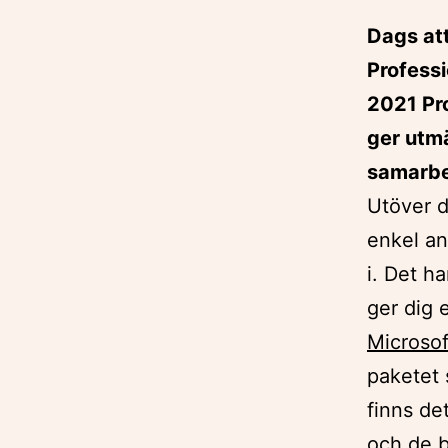
Dags at
Professi
2021 Pro
ger utmä
samarbet
Utöver d
enkel an
i. Det h
ger dig 
Microsof
paketet 
finns de
och de b