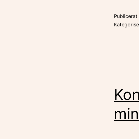
Publicera
Kategoris
Kon
min