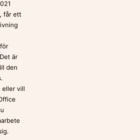
2021
 får ett
givning
för
Det är
ll den
.
ller vill
Office
du
amarbete
sig.