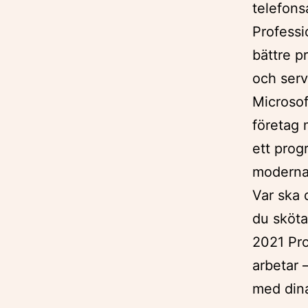
telefons
Professi
bättre p
och serv
Microsof
företag 
ett prog
moderna 
Var ska 
du sköta
2021 Pro
arbetar –
med dina