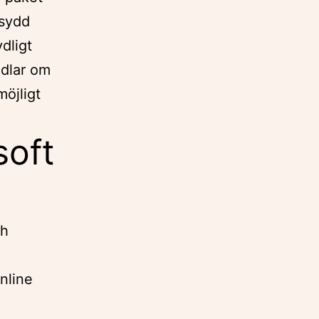
rsydd
ydligt
ndlar om
möjligt
soft
ch
nline