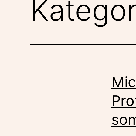
Kategor
Mic
Pro
som