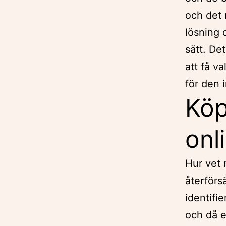
och det 
lösning d
sätt. De
att få v
för den 
Köp
onl
Hur vet 
återförs
identifi
och då e